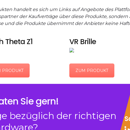
dukten handelt es sich um Links auf Angebote des Platt
partner der Kaufverträge über diese Produkte, sondern all
ise und die Produkte übernimmt der Anbieter keine Haf
h Theta Z1
VR Brille
 PRODUKT
ZUM PRODUKT
aten Sie gern!
e bezüglich der richtigen
S
rdware?