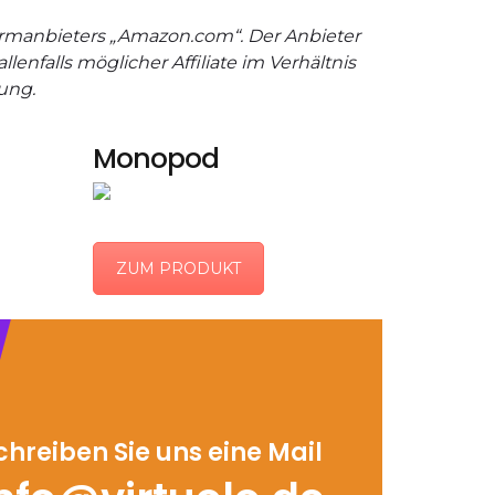
formanbieters „Amazon.com“. Der Anbieter
enfalls möglicher Affiliate im Verhältnis
tung.
Monopod
ZUM PRODUKT
chreiben Sie uns eine Mail